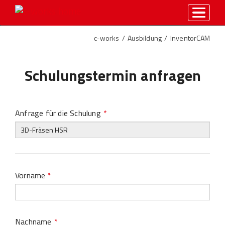
toggle
menu
c-works
Ausbildung
InventorCAM
Schulungstermin anfragen
Anfrage für die Schulung
*
Vorname
*
Nachname
*